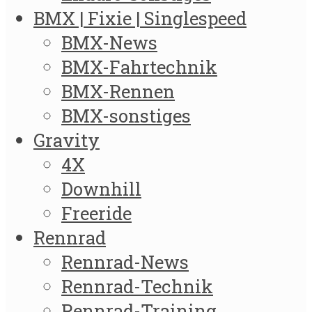
BMX | Fixie | Singlespeed
BMX-News
BMX-Fahrtechnik
BMX-Rennen
BMX-sonstiges
Gravity
4X
Downhill
Freeride
Rennrad
Rennrad-News
Rennrad-Technik
Rennrad-Training