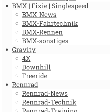
BMX | Fixie | Singlespeed
BMX-News
BMX-Fahrtechnik
BMX-Rennen
BMX-sonstiges
Gravity
4X
Downhill
Freeride
Rennrad
Rennrad-News
Rennrad-Technik
Rennrad-Training