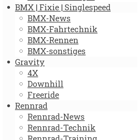
BMX | Fixie | Singlespeed
BMX-News
BMX-Fahrtechnik
BMX-Rennen
BMX-sonstiges
Gravity
4X
Downhill
Freeride
Rennrad
Rennrad-News
Rennrad-Technik
Rennrad-Training