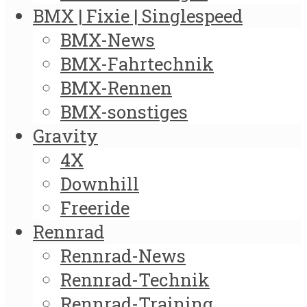
BMX | Fixie | Singlespeed
BMX-News
BMX-Fahrtechnik
BMX-Rennen
BMX-sonstiges
Gravity
4X
Downhill
Freeride
Rennrad
Rennrad-News
Rennrad-Technik
Rennrad-Training