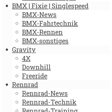
BMX | Fixie | Singlespeed
BMX-News
BMX-Fahrtechnik
BMX-Rennen
BMX-sonstiges
Gravity
4X
Downhill
Freeride
Rennrad
Rennrad-News
Rennrad-Technik
Rennrad-Training