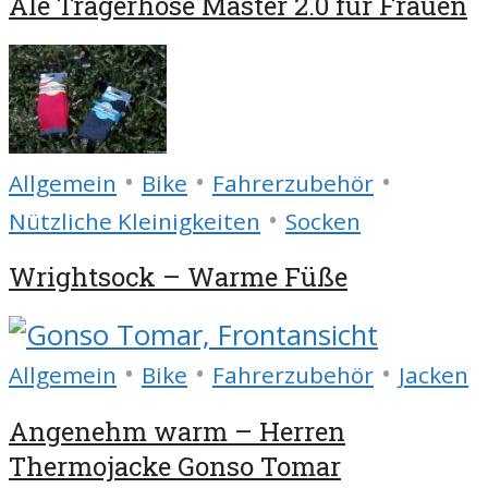
Alé Trägerhose Master 2.0 für Frauen
•
•
•
Allgemein
Bike
Fahrerzubehör
•
Nützliche Kleinigkeiten
Socken
Wrightsock – Warme Füße
•
•
•
Allgemein
Bike
Fahrerzubehör
Jacken
Angenehm warm – Herren
Thermojacke Gonso Tomar