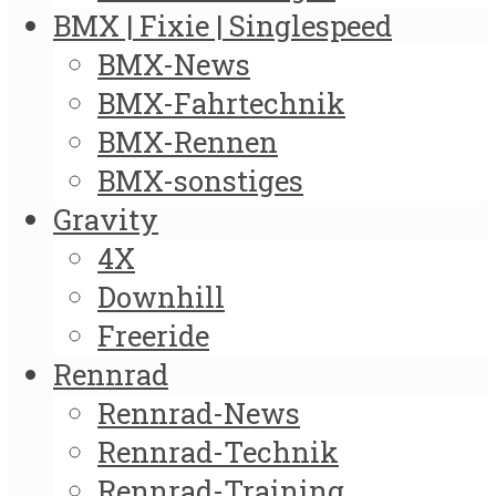
BMX | Fixie | Singlespeed
BMX-News
BMX-Fahrtechnik
BMX-Rennen
BMX-sonstiges
Gravity
4X
Downhill
Freeride
Rennrad
Rennrad-News
Rennrad-Technik
Rennrad-Training