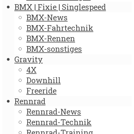
BMX | Fixie | Singlespeed
BMX-News
BMX-Fahrtechnik
BMX-Rennen
BMX-sonstiges
Gravity
4X
Downhill
Freeride
Rennrad
Rennrad-News
Rennrad-Technik
Rennrad-Training