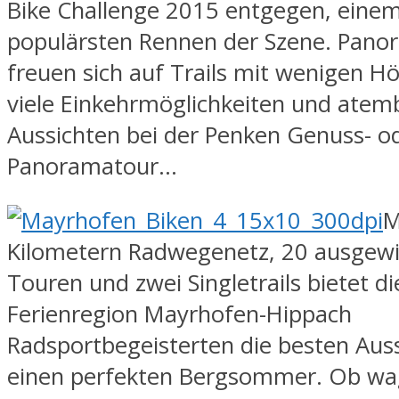
Bike Challenge 2015 entgegen, einem
populärsten Rennen der Szene. Pano
freuen sich auf Trails mit wenigen 
viele Einkehrmöglichkeiten und ate
Aussichten bei der Penken Genuss- o
Panoramatour…
M
Kilometern Radwegenetz, 20 ausgew
Touren und zwei Singletrails bietet di
Ferienregion Mayrhofen-Hippach
Radsportbegeisterten die besten Aus
einen perfekten Bergsommer. Ob wa