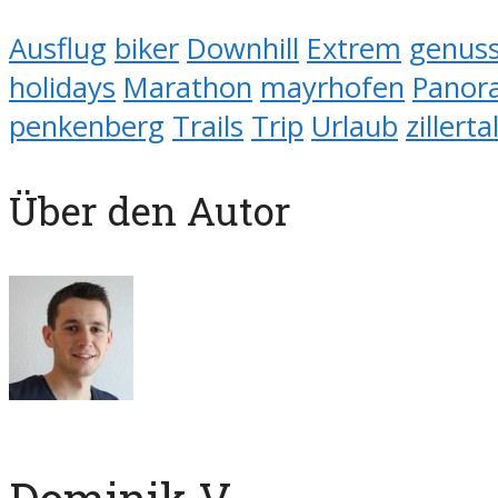
Ausflug
biker
Downhill
Extrem
genus
holidays
Marathon
mayrhofen
Panor
penkenberg
Trails
Trip
Urlaub
zillerta
Über den Autor