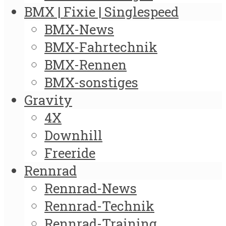
BMX | Fixie | Singlespeed
BMX-News
BMX-Fahrtechnik
BMX-Rennen
BMX-sonstiges
Gravity
4X
Downhill
Freeride
Rennrad
Rennrad-News
Rennrad-Technik
Rennrad-Training