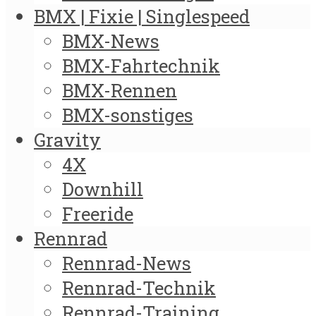
BMX | Fixie | Singlespeed
BMX-News
BMX-Fahrtechnik
BMX-Rennen
BMX-sonstiges
Gravity
4X
Downhill
Freeride
Rennrad
Rennrad-News
Rennrad-Technik
Rennrad-Training