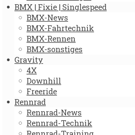
BMX | Fixie | Singlespeed
BMX-News
BMX-Fahrtechnik
BMX-Rennen
BMX-sonstiges
Gravity
4X
Downhill
Freeride
Rennrad
Rennrad-News
Rennrad-Technik
Rennrad-Training