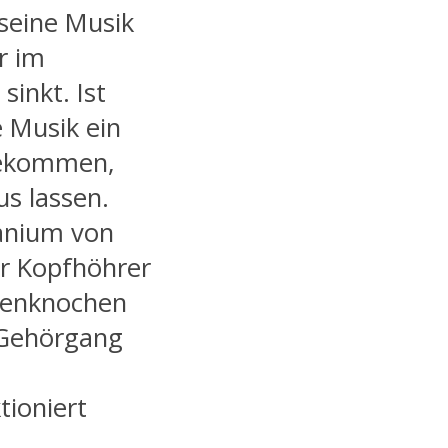
seine Musik
r im
inkt. Ist
e Musik ein
bekommen,
us lassen.
tanium von
Ear Kopfhöhrer
genknochen
h Gehörgang
tioniert