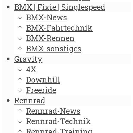
BMX | Fixie | Singlespeed
BMX-News
BMX-Fahrtechnik
BMX-Rennen
BMX-sonstiges
Gravity
4X
Downhill
Freeride
Rennrad
Rennrad-News
Rennrad-Technik
Rennrad-Training