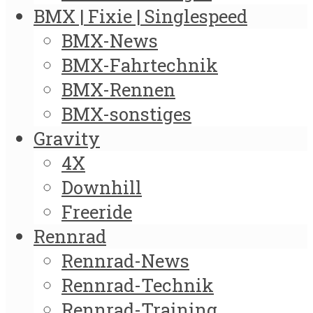
BMX | Fixie | Singlespeed
BMX-News
BMX-Fahrtechnik
BMX-Rennen
BMX-sonstiges
Gravity
4X
Downhill
Freeride
Rennrad
Rennrad-News
Rennrad-Technik
Rennrad-Training