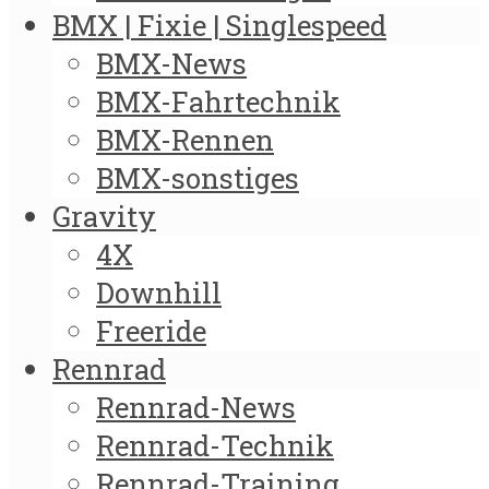
BMX | Fixie | Singlespeed
BMX-News
BMX-Fahrtechnik
BMX-Rennen
BMX-sonstiges
Gravity
4X
Downhill
Freeride
Rennrad
Rennrad-News
Rennrad-Technik
Rennrad-Training