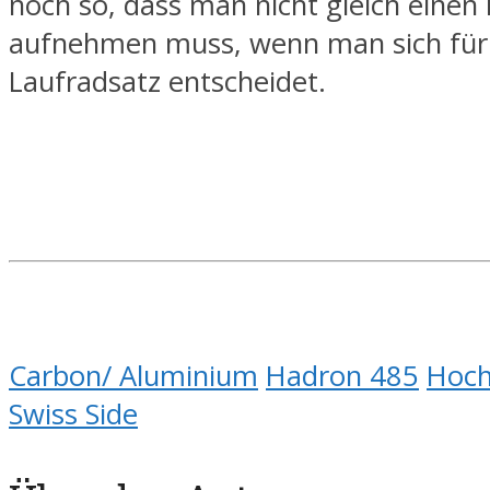
noch so, dass man nicht gleich einen 
aufnehmen muss, wenn man sich für
Laufradsatz entscheidet.
Carbon/ Aluminium
Hadron 485
Hoch
Swiss Side