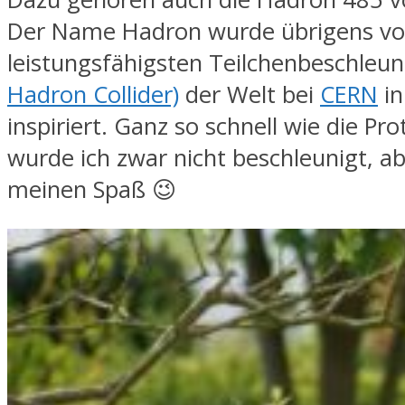
Der Name Hadron wurde übrigens v
leistungsfähigsten Teilchenbeschleu
Hadron Collider)
der Welt bei
CERN
in
inspiriert. Ganz so schnell wie die Pr
wurde ich zwar nicht beschleunigt, ab
meinen Spaß 😉