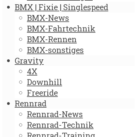
BMX | Fixie | Singlespeed
BMX-News
BMX-Fahrtechnik
BMX-Rennen
BMX-sonstiges
Gravity
4X
Downhill
Freeride
Rennrad
Rennrad-News
Rennrad-Technik
Rennrad-Training