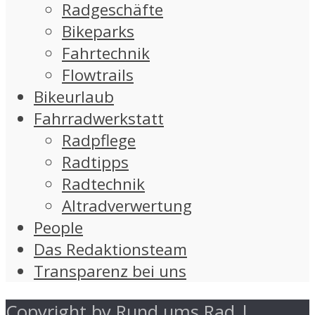
Radgeschäfte
Bikeparks
Fahrtechnik
Flowtrails
Bikeurlaub
Fahrradwerkstatt
Radpflege
Radtipps
Radtechnik
Altradverwertung
People
Das Redaktionsteam
Transparenz bei uns
Copyright by Rund ums Rad |