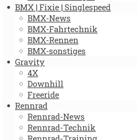
BMX | Fixie | Singlespeed
BMX-News
BMX-Fahrtechnik
BMX-Rennen
BMX-sonstiges
Gravity
4X
Downhill
Freeride
Rennrad
Rennrad-News
Rennrad-Technik
Rennrad-Training