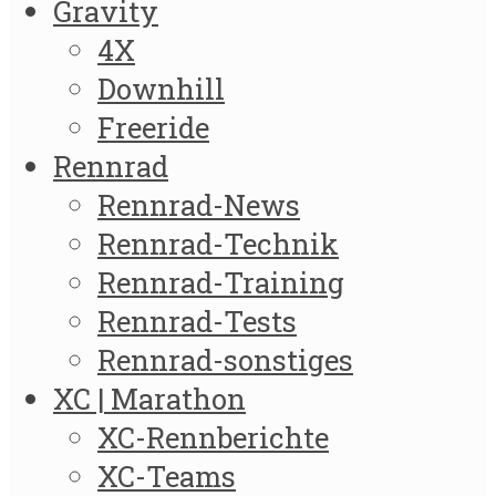
Gravity
4X
Downhill
Freeride
Rennrad
Rennrad-News
Rennrad-Technik
Rennrad-Training
Rennrad-Tests
Rennrad-sonstiges
XC | Marathon
XC-Rennberichte
XC-Teams