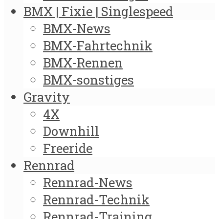
BMX | Fixie | Singlespeed
BMX-News
BMX-Fahrtechnik
BMX-Rennen
BMX-sonstiges
Gravity
4X
Downhill
Freeride
Rennrad
Rennrad-News
Rennrad-Technik
Rennrad-Training