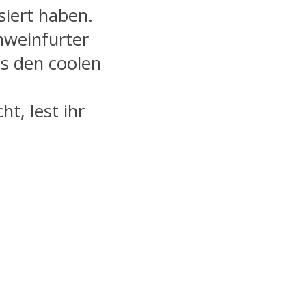
siert haben.
hweinfurter
s den coolen
t, lest ihr