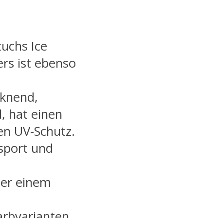
uchs Ice
rs ist ebenso
cknend,
 hat einen
en UV-Schutz.
sport und
ter einem
arbvarianten.