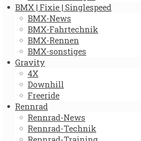
BMX | Fixie | Singlespeed
BMX-News
BMX-Fahrtechnik
BMX-Rennen
BMX-sonstiges
Gravity
4X
Downhill
Freeride
Rennrad
Rennrad-News
Rennrad-Technik
Rennrad-Training