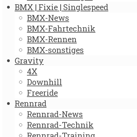
BMX | Fixie | Singlespeed
BMX-News
BMX-Fahrtechnik
BMX-Rennen
BMX-sonstiges
Gravity
4X
Downhill
Freeride
Rennrad
Rennrad-News
Rennrad-Technik
Rennrad-Training