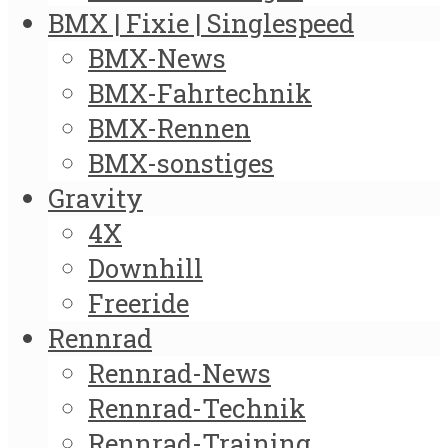
BMX | Fixie | Singlespeed
BMX-News
BMX-Fahrtechnik
BMX-Rennen
BMX-sonstiges
Gravity
4X
Downhill
Freeride
Rennrad
Rennrad-News
Rennrad-Technik
Rennrad-Training