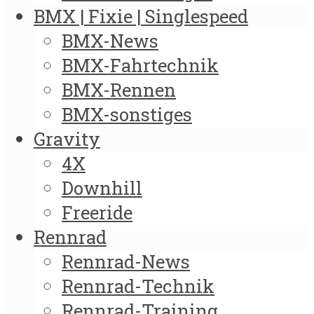
BMX | Fixie | Singlespeed
BMX-News
BMX-Fahrtechnik
BMX-Rennen
BMX-sonstiges
Gravity
4X
Downhill
Freeride
Rennrad
Rennrad-News
Rennrad-Technik
Rennrad-Training