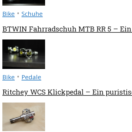
•
Bike
Schuhe
BTWIN Fahrradschuh MTB RR 5 – Ein P
•
Bike
Pedale
Ritchey WCS Klickpedal – Ein puristis