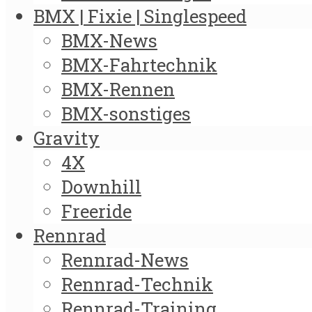
BMX | Fixie | Singlespeed
BMX-News
BMX-Fahrtechnik
BMX-Rennen
BMX-sonstiges
Gravity
4X
Downhill
Freeride
Rennrad
Rennrad-News
Rennrad-Technik
Rennrad-Training