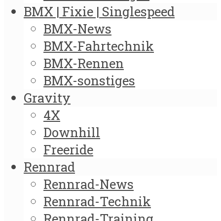
BMX | Fixie | Singlespeed
BMX-News
BMX-Fahrtechnik
BMX-Rennen
BMX-sonstiges
Gravity
4X
Downhill
Freeride
Rennrad
Rennrad-News
Rennrad-Technik
Rennrad-Training