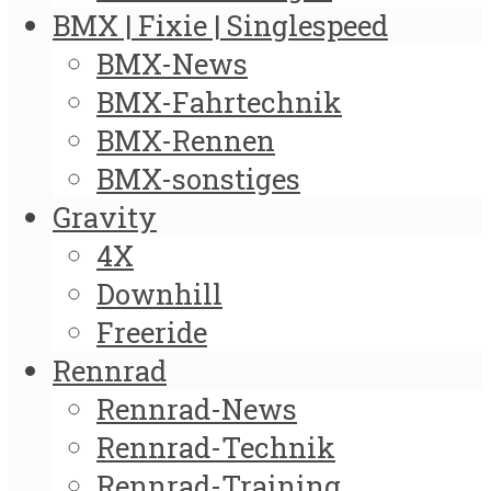
BMX | Fixie | Singlespeed
BMX-News
BMX-Fahrtechnik
BMX-Rennen
BMX-sonstiges
Gravity
4X
Downhill
Freeride
Rennrad
Rennrad-News
Rennrad-Technik
Rennrad-Training