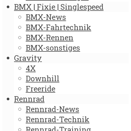
BMX | Fixie | Singlespeed
BMX-News
BMX-Fahrtechnik
BMX-Rennen
BMX-sonstiges
Gravity
4X
Downhill
Freeride
Rennrad
Rennrad-News
Rennrad-Technik
Rennrad-Training