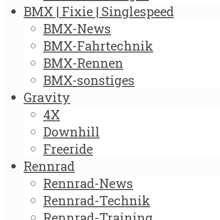
BMX | Fixie | Singlespeed
BMX-News
BMX-Fahrtechnik
BMX-Rennen
BMX-sonstiges
Gravity
4X
Downhill
Freeride
Rennrad
Rennrad-News
Rennrad-Technik
Rennrad-Training