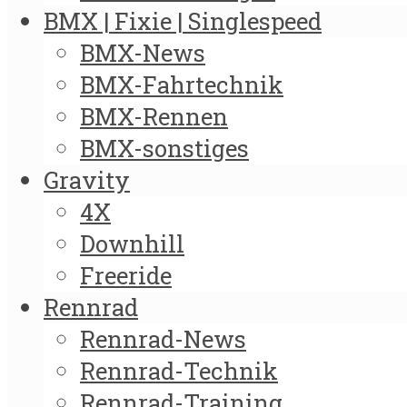
BMX | Fixie | Singlespeed
BMX-News
BMX-Fahrtechnik
BMX-Rennen
BMX-sonstiges
Gravity
4X
Downhill
Freeride
Rennrad
Rennrad-News
Rennrad-Technik
Rennrad-Training