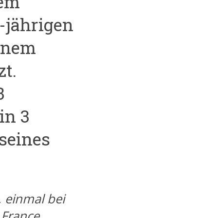
nem
-jährigen
einem
t.
3
in 3
 seines
 einmal bei
 France