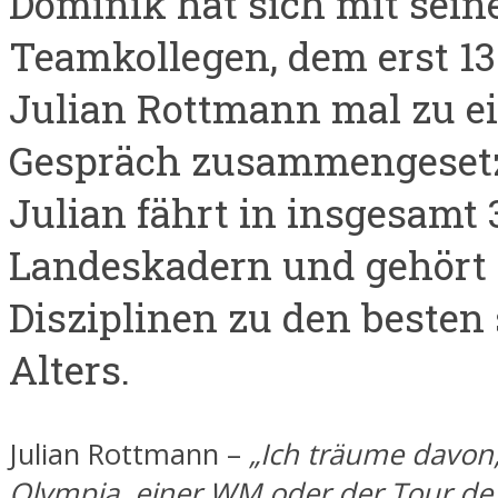
Dominik hat sich mit sei
Teamkollegen, dem erst 13
Julian Rottmann mal zu 
Gespräch zusammengesetz
Julian fährt in insgesamt 
Landeskadern und gehört 
Disziplinen zu den besten
Alters.
Julian Rottmann –
„Ich träume davon,
Olympia, einer WM oder der Tour de