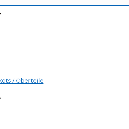
kots / Oberteile
.