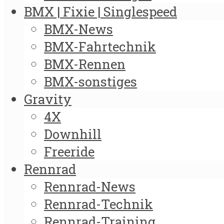
BMX | Fixie | Singlespeed
BMX-News
BMX-Fahrtechnik
BMX-Rennen
BMX-sonstiges
Gravity
4X
Downhill
Freeride
Rennrad
Rennrad-News
Rennrad-Technik
Rennrad-Training