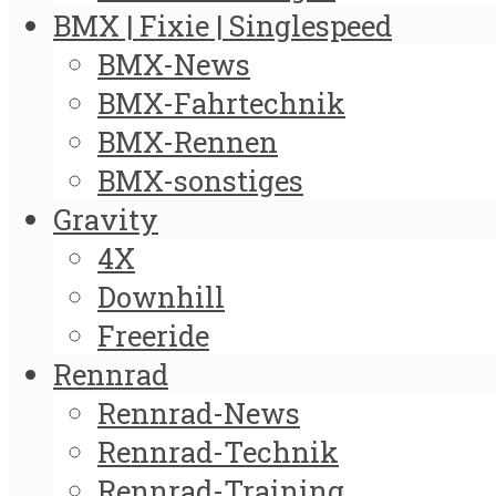
BMX | Fixie | Singlespeed
BMX-News
BMX-Fahrtechnik
BMX-Rennen
BMX-sonstiges
Gravity
4X
Downhill
Freeride
Rennrad
Rennrad-News
Rennrad-Technik
Rennrad-Training