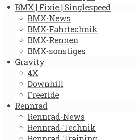
BMX | Fixie | Singlespeed
BMX-News
BMX-Fahrtechnik
BMX-Rennen
BMX-sonstiges
Gravity
4X
Downhill
Freeride
Rennrad
Rennrad-News
Rennrad-Technik
Rennrad-Training