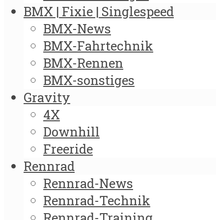
BMX | Fixie | Singlespeed
BMX-News
BMX-Fahrtechnik
BMX-Rennen
BMX-sonstiges
Gravity
4X
Downhill
Freeride
Rennrad
Rennrad-News
Rennrad-Technik
Rennrad-Training