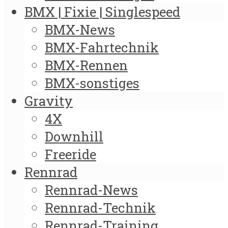
BMX | Fixie | Singlespeed
BMX-News
BMX-Fahrtechnik
BMX-Rennen
BMX-sonstiges
Gravity
4X
Downhill
Freeride
Rennrad
Rennrad-News
Rennrad-Technik
Rennrad-Training