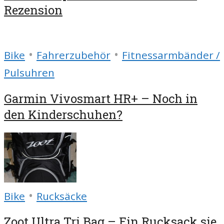
Rezension
•
•
Bike
Fahrerzubehör
Fitnessarmbänder /
Pulsuhren
Garmin Vivosmart HR+ – Noch in
den Kinderschuhen?
•
Bike
Rucksäcke
Zoot Ultra Tri Bag – Ein Rucksack sie