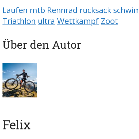
Laufen
mtb
Rennrad
rucksack
schwi
Triathlon
ultra
Wettkampf
Zoot
Über den Autor
Felix