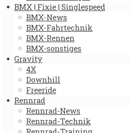
BMX | Fixie | Singlespeed
BMX-News
BMX-Fahrtechnik
BMX-Rennen
BMX-sonstiges
Gravity
4X
Downhill
Freeride
Rennrad
Rennrad-News
Rennrad-Technik
Rennrad-Training