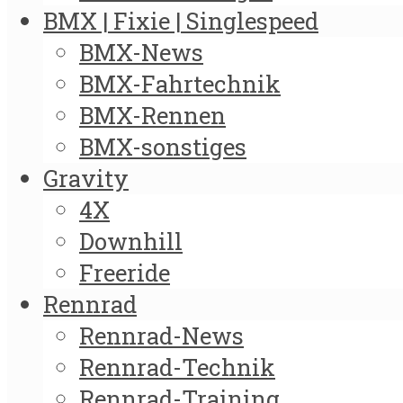
BMX | Fixie | Singlespeed
BMX-News
BMX-Fahrtechnik
BMX-Rennen
BMX-sonstiges
Gravity
4X
Downhill
Freeride
Rennrad
Rennrad-News
Rennrad-Technik
Rennrad-Training