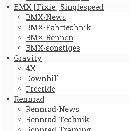
BMX | Fixie | Singlespeed
BMX-News
BMX-Fahrtechnik
BMX-Rennen
BMX-sonstiges
Gravity
4X
Downhill
Freeride
Rennrad
Rennrad-News
Rennrad-Technik
Rennrad-Training