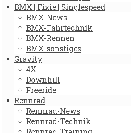
BMX | Fixie | Singlespeed
BMX-News
BMX-Fahrtechnik
BMX-Rennen
BMX-sonstiges
Gravity
4X
Downhill
Freeride
Rennrad
Rennrad-News
Rennrad-Technik
Rennrad-Training