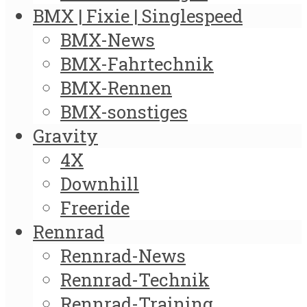
BMX | Fixie | Singlespeed
BMX-News
BMX-Fahrtechnik
BMX-Rennen
BMX-sonstiges
Gravity
4X
Downhill
Freeride
Rennrad
Rennrad-News
Rennrad-Technik
Rennrad-Training