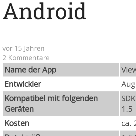
Android
vor 15 Jahren
2 Kommentare
Name der App
Vie
Entwickler
Aug
Kompatibel mit folgenden
SDK
Geräten
1.5
Kosten
ca. 