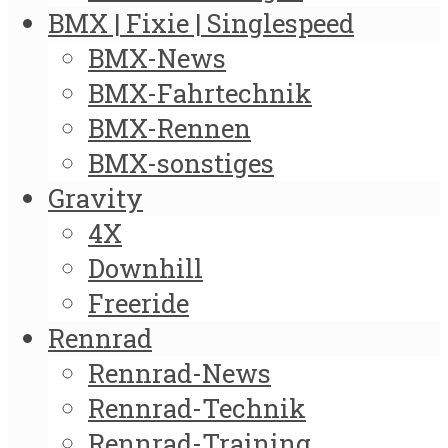
BMX | Fixie | Singlespeed
BMX-News
BMX-Fahrtechnik
BMX-Rennen
BMX-sonstiges
Gravity
4X
Downhill
Freeride
Rennrad
Rennrad-News
Rennrad-Technik
Rennrad-Training