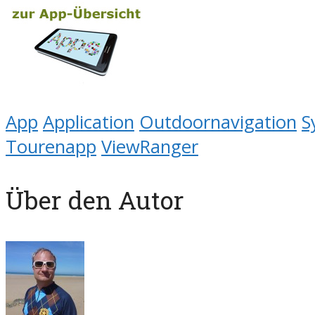
App
Application
Outdoornavigation
S
Tourenapp
ViewRanger
Über den Autor