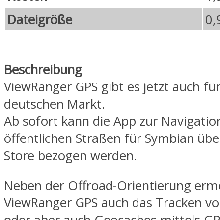
Dateigröße
0,
Beschreibung
ViewRanger GPS gibt es jetzt auch fü
deutschen Markt.
Ab sofort kann die App zur Navigatio
öffentlichen Straßen für Symbian übe
Store bezogen werden.
Neben der Offroad-Orientierung ermö
ViewRanger GPS auch das Tracken v
oder aber auch Geocaches mittels GP