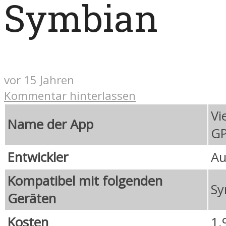
Symbian
vor 15 Jahren
Kommentar hinterlassen
Vi
Name der App
G
Entwickler
Au
Kompatibel mit folgenden
Sy
Geräten
Kosten
1,