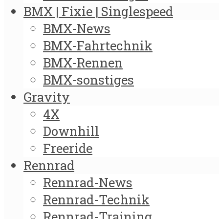
BMX | Fixie | Singlespeed
BMX-News
BMX-Fahrtechnik
BMX-Rennen
BMX-sonstiges
Gravity
4X
Downhill
Freeride
Rennrad
Rennrad-News
Rennrad-Technik
Rennrad-Training