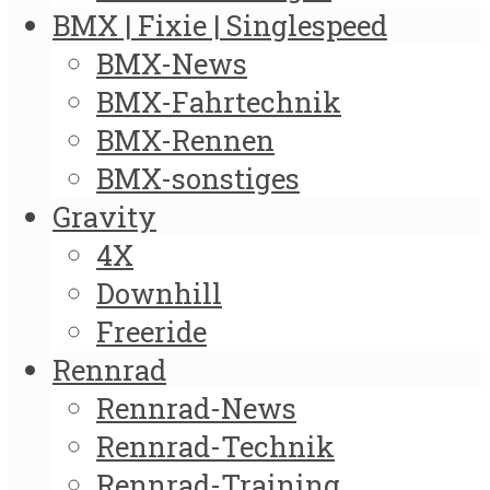
BMX | Fixie | Singlespeed
BMX-News
BMX-Fahrtechnik
BMX-Rennen
BMX-sonstiges
Gravity
4X
Downhill
Freeride
Rennrad
Rennrad-News
Rennrad-Technik
Rennrad-Training