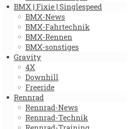
BMX | Fixie | Singlespeed
BMX-News
BMX-Fahrtechnik
BMX-Rennen
BMX-sonstiges
Gravity
4X
Downhill
Freeride
Rennrad
Rennrad-News
Rennrad-Technik
Rennrad-Training