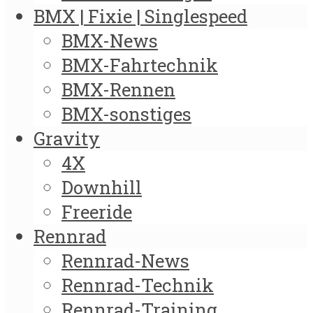
BMX | Fixie | Singlespeed
BMX-News
BMX-Fahrtechnik
BMX-Rennen
BMX-sonstiges
Gravity
4X
Downhill
Freeride
Rennrad
Rennrad-News
Rennrad-Technik
Rennrad-Training