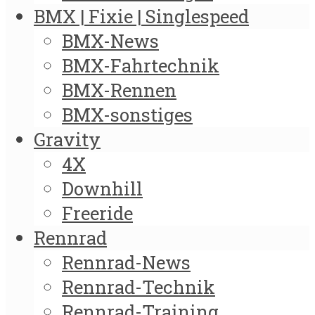
BMX | Fixie | Singlespeed
BMX-News
BMX-Fahrtechnik
BMX-Rennen
BMX-sonstiges
Gravity
4X
Downhill
Freeride
Rennrad
Rennrad-News
Rennrad-Technik
Rennrad-Training