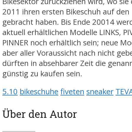
Bikesektor zurückziehen wird, wo sie 
2011 ihren ersten Bikeschuh auf den
gebracht haben. Bis Ende 20014 wer
aktuell erhältlichen Modelle LINKS, P
PINNER noch erhältlich sein; neue Mo
aber aller Voraussicht nach nicht gebe
dürften in absehbarer Zeit die genan
günstig zu kaufen sein.
5.10
bikeschuhe
fiveten
sneaker
TEVA
Über den Autor