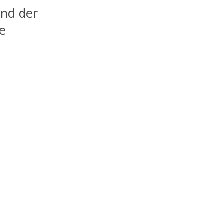
and der
e