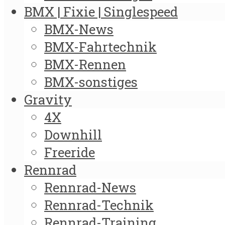
BMX | Fixie | Singlespeed
BMX-News
BMX-Fahrtechnik
BMX-Rennen
BMX-sonstiges
Gravity
4X
Downhill
Freeride
Rennrad
Rennrad-News
Rennrad-Technik
Rennrad-Training