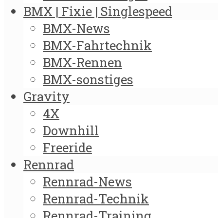
BMX | Fixie | Singlespeed
BMX-News
BMX-Fahrtechnik
BMX-Rennen
BMX-sonstiges
Gravity
4X
Downhill
Freeride
Rennrad
Rennrad-News
Rennrad-Technik
Rennrad-Training