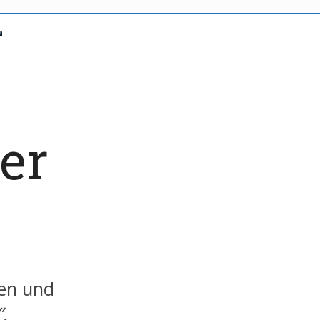
er
en und
”.