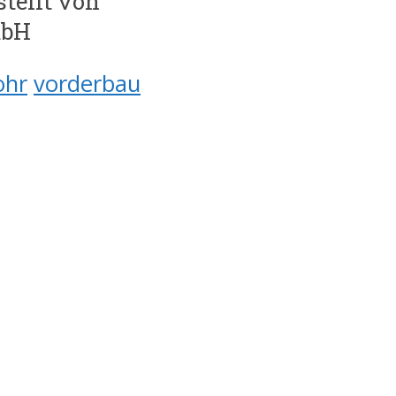
stellt von
mbH
ohr
vorderbau