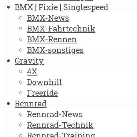
BMX | Fixie | Singlespeed
BMX-News
BMX-Fahrtechnik
BMX-Rennen
BMX-sonstiges
Gravity
4X
Downhill
Freeride
Rennrad
Rennrad-News
Rennrad-Technik
Rennrad-Training