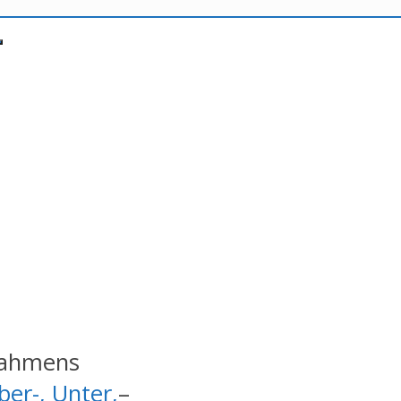
drahmens
ber-,
Unter,
–