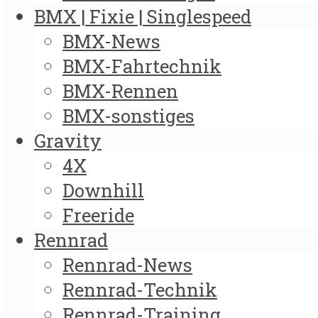
BMX | Fixie | Singlespeed
BMX-News
BMX-Fahrtechnik
BMX-Rennen
BMX-sonstiges
Gravity
4X
Downhill
Freeride
Rennrad
Rennrad-News
Rennrad-Technik
Rennrad-Training