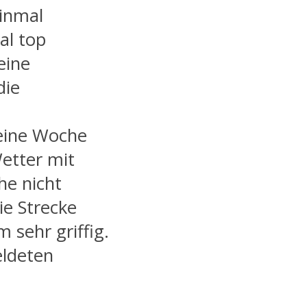
inmal
al top
eine
die
 eine Woche
Wetter mit
e nicht
ie Strecke
 sehr griffig.
eldeten