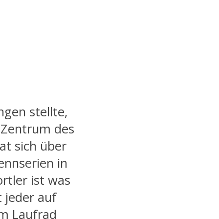
gen stellte,
s Zentrum des
t sich über
ennserien in
rtler ist was
 jeder auf
em Laufrad