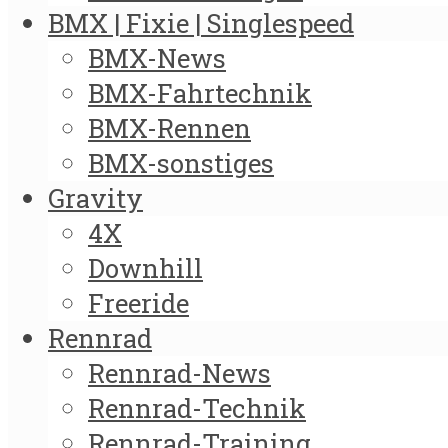
BMX | Fixie | Singlespeed
BMX-News
BMX-Fahrtechnik
BMX-Rennen
BMX-sonstiges
Gravity
4X
Downhill
Freeride
Rennrad
Rennrad-News
Rennrad-Technik
Rennrad-Training