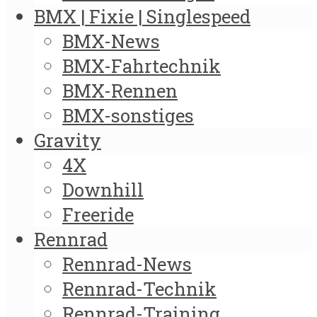
BMX | Fixie | Singlespeed
BMX-News
BMX-Fahrtechnik
BMX-Rennen
BMX-sonstiges
Gravity
4X
Downhill
Freeride
Rennrad
Rennrad-News
Rennrad-Technik
Rennrad-Training