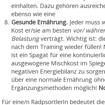
einhalten. Dazu gehören ausreich
ebenso wie eine
Gesunde Ernährung.
Jeder muss w
Kost er/sie am besten
vor/ währe
Belastung
verträgt. Wichtig ist: d
nach dem Training wieder füllen! N
ist ein Spagat für eine kontinuierli
ausgewogene Mischkost im Spiege
negativen Energiebilanz zu sorgen.
über eine normale Ernährung ohn
Ergänzungsmethoden möglich!
No
Für eine/n RadpsortlerIn bedeutet di