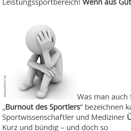
Leistungssportbereich!
Wenn aus Gut 
Was man auch f
„
Burnout des Sportlers
“ bezeichnen 
Sportwissenschaftler und Mediziner
Ü
Kurz und bündig – und doch so