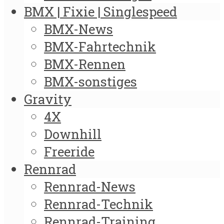
BMX | Fixie | Singlespeed
BMX-News
BMX-Fahrtechnik
BMX-Rennen
BMX-sonstiges
Gravity
4X
Downhill
Freeride
Rennrad
Rennrad-News
Rennrad-Technik
Rennrad-Training