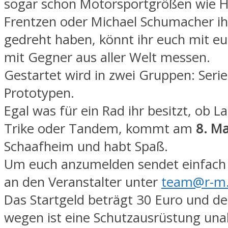
sogar schon Motorsportgrößen wie H
Frentzen oder Michael Schumacher i
gedreht haben, könnt ihr euch mit e
mit Gegner aus aller Welt messen.
Gestartet wird in zwei Gruppen: Seri
Prototypen.
Egal was für ein Rad ihr besitzt, ob L
Trike oder Tandem, kommt am
8. M
Schaafheim und habt Spaß.
Um euch anzumelden sendet einfach 
an den Veranstalter unter
team@r-m
Das Startgeld beträgt 30 Euro und de
wegen ist eine Schutzausrüstung un