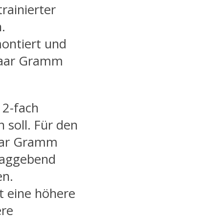
trainierter
.
montiert und
 Paar Gramm
 2-fach
n soll. Für den
aar Gramm
hlaggebend
en.
st eine höhere
ere