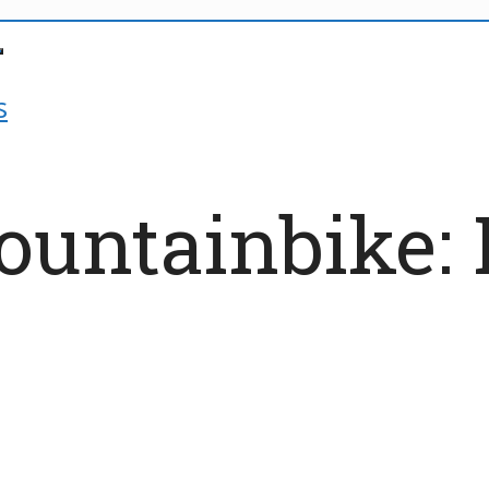
s
untainbike: 