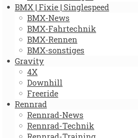
BMX | Fixie | Singlespeed
BMX-News
BMX-Fahrtechnik
BMX-Rennen
BMX-sonstiges
Gravity
4X
Downhill
Freeride
Rennrad
Rennrad-News
Rennrad-Technik
Rennrad-Training