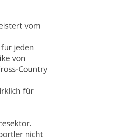
geistert vom
 für jeden
Bike von
ross-Country
rklich für
cesektor.
portler nicht