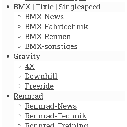
BMX | Fixie | Singlespeed
BMX-News
BMX-Fahrtechnik
BMX-Rennen
BMX-sonstiges
Gravity
4X
Downhill
Freeride
Rennrad
Rennrad-News
Rennrad-Technik
Rennrad-Training